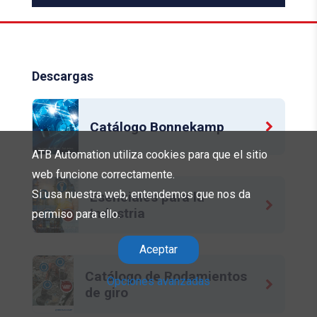
Descargas
Catálogo Bonnekamp
ATB Automation utiliza cookies para que el sitio
web funcione correctamente.
Si usa nuestra web, entendemos que nos da
Esenciales para la
Industria
permiso para ello.
Aceptar
Catálogo de Rodamientos
Opciones avanzadas
de giro