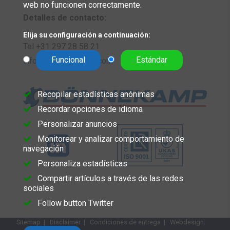
web no funcionen correctamente.
Detalles de contacto:
Elija su configuración a continuación:
Tel +31 297 28 58 21
Funcional
Estándar
info@bonnekamp.eu.com
Recopilar estadísticas anónimas
Recordar opciones de idioma
Personalizar anuncios
Monitorear y analizar comportamiento de
navegación
Personaliza estadísticas
Compartir artículos a través de las redes
sociales
Follow button Twitter
Sitemap
|
Disclaimer
|
Condiciones de entrega
| Webdesign: