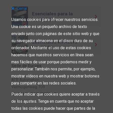
Cerrar
Esenciales para la
Neumática
Usamos cookies para ofrecer nuestros servicios.
Una cookie es un pequeño archivo de texto
enviado junto con páginas de este sitio web y que
su navegador almacena en el disco duro de su
Esenciales en Acero
Inoxidable
ordenador. Mediante el uso de estas cookies
hacemos que nuestros servicios en línea sean
mas fáciles de usar porque podemos medir y
Sede de Europa
personalizar. También nos permite, por ejemplo,
mostrar vídeos en nuestra web y mostrar botones
ATB Automation
para compartir en las redes sociales.
Vermogenweg 109
NL-3641 SR MIJDRECHT
Puede indicar que cookies quiere aceptar a través
Países Bajos
de los ajustes. Tenga en cuenta que no aceptar
todas las cookies puede hacer que partes de la