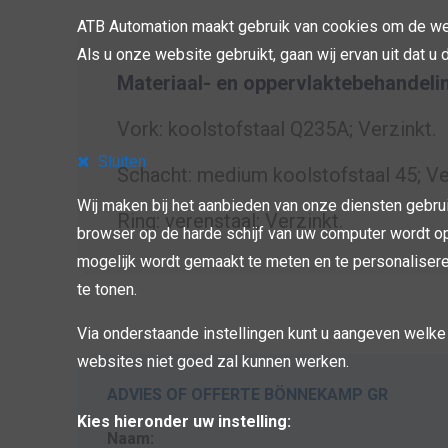
ATB Automation maakt gebruik van cookies om de web
Als u onze website gebruikt, gaan wij ervan uit dat u
Materiaal- en oppervlaktebehandeli
Vork: koolstofstaal Q235A; Verzinkt.
Sluiten
Schacht: medium koolstofstaal 45; Ve
Wij maken bij het aanbieden van onze diensten gebru
Ring: verenstaal; Verzinkt.
browser op de harde schijf van uw computer wordt op
mogelijk wordt gemaakt te meten en te personaliseren
te tonen.
Via onderstaande instellingen kunt u aangeven welke 
websites niet goed zal kunnen werken.
ADVIES OF OFFERTE BÖNNEKAMP GR
Kies hieronder uw instelling:
Naam: