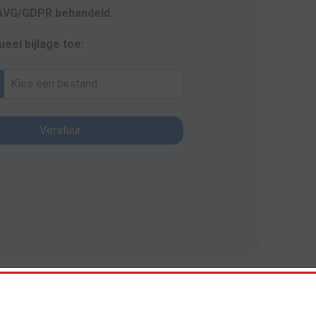
AVG/GDPR behandeld.
ueel bijlage toe:
Kies een bestand