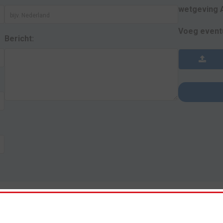
wetgeving 
Voeg event
Bericht: