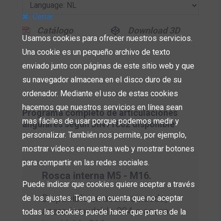
Cerrar
Catálogo
Download 3D
Usamos cookies para ofrecer nuestros servicios.
Una cookie es un pequeño archivo de texto
enviado junto con páginas de este sitio web y que
su navegador almacena en el disco duro de su
ordenador. Mediante el uso de estas cookies
hacemos que nuestros servicios en línea sean
Programa completo de articulaciones
mas fáciles de usar porque podemos medir y
angulares según DIN71802 disponible
personalizar. También nos permite, por ejemplo,
mostrar vídeos en nuestra web y mostrar botones
para compartir en las redes sociales.
Rosca interna M5 - M16.
Puede indicar que cookies quiere aceptar a través
Disponible en acero zincado,
de los ajustes. Tenga en cuenta que no aceptar
acero inoxidable 304 o acero
todas las cookies puede hacer que partes de la