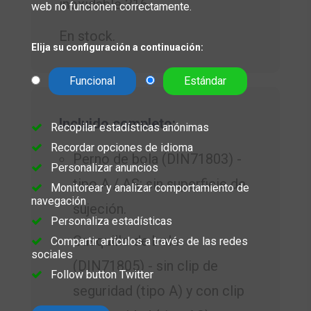
inoxidable 316.
web no funcionen correctamente.
En stock.
Elija su configuración a continuación:
Funcional
Estándar
Incluido completo:
Recopilar estadísticas anónimas
Recordar opciones de idioma
Perno de bola (DIN71803) -
Personalizar anuncios
tipo A / AS: sin superficie de
Monitorear y analizar comportamiento de
navegación
sujeción.
Personaliza estadísticas
Casquillo de bola
Compartir artículos a través de las redes
sociales
(DIN71805) - sin clip de
Follow button Twitter
seguridad (tipo A) y con clip